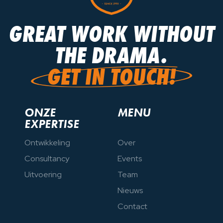
GREAT WORK WITHOUT
GREAT WORK WITHOUT
THE DRAMA.
THE DRAMA.
GET IN TOUCH!
GET IN TOUCH!
ONZE
MENU
EXPERTISE
Ontwikkeling
Over
Consultancy
Events
Uitvoering
Team
Nieuws
Contact